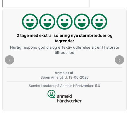
Udskifting af af asbest plader
Vi har brugt Skovs Tømrer flere gange til nogle af vores
opgaver en aftale holder altid og så er der altid flot ryddet op
der for bruger vi ham hver gang ,så de bedste anbefalinger
herfra Mvh Ib Elling Tagmaling
‹
›
Anmeldt af:
ELLING TAGMALING ApS, 16-06-2026
Samlet karakter på Anmeld Håndværker: 5.0