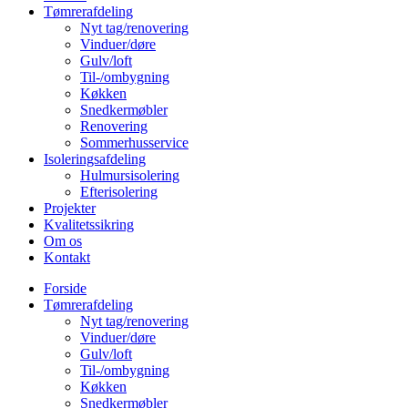
Tømrerafdeling
Nyt tag/renovering
Vinduer/døre
Gulv/loft
Til-/ombygning
Køkken
Snedkermøbler
Renovering
Sommerhusservice
Isoleringsafdeling
Hulmursisolering
Efterisolering
Projekter
Kvalitetssikring
Om os
Kontakt
Forside
Tømrerafdeling
Nyt tag/renovering
Vinduer/døre
Gulv/loft
Til-/ombygning
Køkken
Snedkermøbler