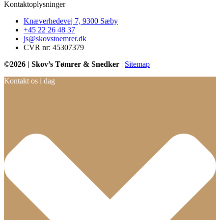
Kontaktoplysninger​
Knæverhedevej 7, 9300 Sæby
+45 22 26 48 37
js@skovstoemrer.dk
CVR nr: 45307379
©2026 | Skov’s Tømrer & Snedker
|
Sitemap
Kontakt os i dag