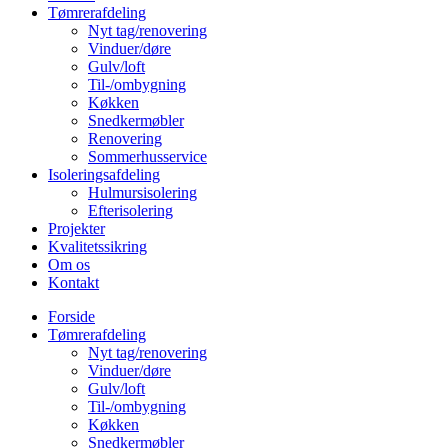
Tømrerafdeling
Nyt tag/renovering
Vinduer/døre
Gulv/loft
Til-/ombygning
Køkken
Snedkermøbler
Renovering
Sommerhusservice
Isoleringsafdeling
Hulmursisolering
Efterisolering
Projekter
Kvalitetssikring
Om os
Kontakt
Forside
Tømrerafdeling
Nyt tag/renovering
Vinduer/døre
Gulv/loft
Til-/ombygning
Køkken
Snedkermøbler