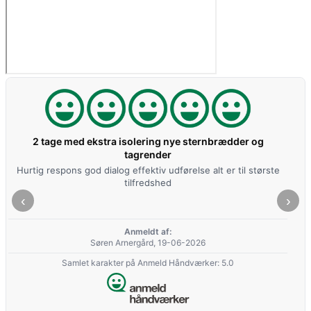
Udskifting af af asbest plader
Vi har brugt Skovs Tømrer flere gange til nogle af vores
opgaver en aftale holder altid og så er der altid flot ryddet op
der for bruger vi ham hver gang ,så de bedste anbefalinger
herfra Mvh Ib Elling Tagmaling
‹
›
Anmeldt af:
ELLING TAGMALING ApS, 16-06-2026
Samlet karakter på Anmeld Håndværker: 5.0