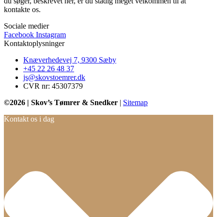
du søger, beskrevet her, er du stadig meget velkommen til at
kontakte os.
Sociale medier
Facebook
Instagram
Kontaktoplysninger​
Knæverhedevej 7, 9300 Sæby
+45 22 26 48 37
js@skovstoemrer.dk
CVR nr: 45307379
©2026 | Skov’s Tømrer & Snedker
|
Sitemap
Kontakt os i dag