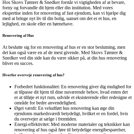
Hos Skovs Tømrer & Snedker forstår vi vigtigheden af at bevare,
forny og forvandle dit hjem eller din institution. Med vores
ekspertise inden for renovering af fast ejendom, kan vi hjælpe dig
med at bringe nyt liv til din bolig, uanset om det er et hus, en
lejlighed, en skole eller en børnehave.
Renovering af Hus
At beslutte sig for en renovering af hus er en stor beslutning, men
det kan også være en af de mest givende. Med Skovs Tømrer &
Snedker ved din side kan du være sikker på, at din hus renovering
bliver en succes.
Hvorfor overveje renovering af hus?
Forbedret funktionalitet: En renovering giver dig mulighed for
at tilpasse dit hjem til dine nuværende behov, hvad enten det
er at tilføje et nyt rum, udvide et eksisterende eller redesigne et
område for bedre anvendelighed.
Øget værdi: En veludført hus renovering kan øge din
ejendoms markedsværdi betydeligt, hvilket er en fordel, hvis
du overvejer at sælge i fremtiden.
Energi-effektivitet: Med moderne materialer og teknikker kan
renovering af hus også føre til betydelige energibesparelser,