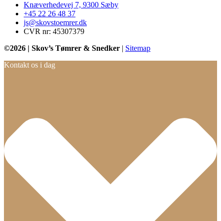
Knæverhedevej 7, 9300 Sæby
+45 22 26 48 37
js@skovstoemrer.dk
CVR nr: 45307379
©2026 | Skov’s Tømrer & Snedker
|
Sitemap
Kontakt os i dag