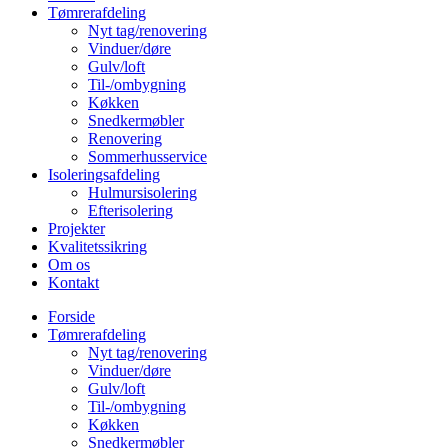
Tømrerafdeling
Nyt tag/renovering
Vinduer/døre
Gulv/loft
Til-/ombygning
Køkken
Snedkermøbler
Renovering
Sommerhusservice
Isoleringsafdeling
Hulmursisolering
Efterisolering
Projekter
Kvalitetssikring
Om os
Kontakt
Forside
Tømrerafdeling
Nyt tag/renovering
Vinduer/døre
Gulv/loft
Til-/ombygning
Køkken
Snedkermøbler