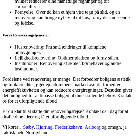
hvilket reducerer dine månedlige regninger og dit
carbonaftryk.
Fornyelse: Over tid kan et hjem vise tegn på slid, og en
renovering kan bringe nyt liv til dit hus, forny dets udseende
og følelse.
Vores Renoveringstjenester
Husrenovering: Fra små ændringer til komplette
ombygninger.
Lejlighedsrenovering: Optimer pladsen og forny stilen.
Institutioner: Renovering af skoler, børnehaver og andre
institutioner.
Fordelene ved renovering er mange. Det forbedrer boligens æstetik
og funktionalitet, øger ejendommens markedsværdi, forbedrer
energieffektiviteten og kan reducere energiregninger. Desuden giver
det mulighed for at tilpasse boligen til dine skiftende behov. Kontakt
os for et uforpligtende tilbud
Er du klar til at starte din renoveringsrejse? Kontakt os i dag for at
drøfte dine ideer og få et uforpligtende tilbud.
Vi kører i
Sæby
,
Hjørring
,
Frederikshavn
,
Aalborg
og omegn, ja
faktisk hele Nordjylland